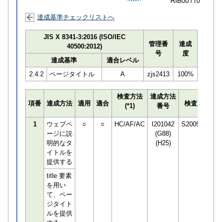
達成基準チェックリストへ
JIS X 8341-3:2016 (ISO/IEC
管理番
達成
40500:2012)
号
度
達成基準
適合レベル
2.4.2
ページタイトル
A
zjs2413
100%
検査方法
達成方法
プ
項番
達成方法
適用
適合
検査員
(*1)
番号
検
1
ウェブペ
○
○
HC/AF/AC
I201042
S200589
ージに説
(G88)
明的なタ
(H25)
イトルを
提供する
title 要素
を用い
て、ペー
ジタイト
ルを提供