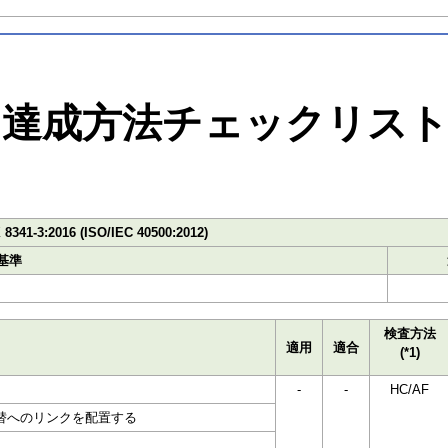
達成方法チェックリス
 8341-3:2016 (ISO/IEC 40500:2012)
基準
検査方法
適用
適合
(*1)
-
-
HC/AF
替へのリンクを配置する