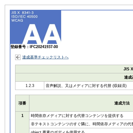
登録番号：IFC20241937-00
達成基準チェックリストへ
JIS X
達成
1.2.3
音声解説、又はメディアに対する代替 (収録済)
項番
達成方法
1
時間依存メディアに対する代替コンテンツを提供する
非テキストコンテンツのすぐ隣に、時間依存メディアの代
object 要素のボディを使用する