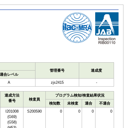
ト
管理番号
達成度
適合レベル
A
zjs2415
-
達成方法
プログラム検知/検査結果状況
検査員
番号
検知数
未検査
適合
不適合
I201008
S200590
0
0
0
0
(G69)
(G58)
(H53)