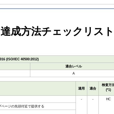
達成方法チェックリス
016 (ISO/IEC 40500:2012)
適合レベル
A
検査方
適用
適合
(*1)
-
-
HC
ブページの先頭付近で提供する