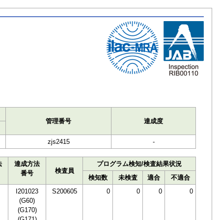
ト
管理番号
達成度
zjs2415
-
法
達成方法
プログラム検知/検査結果状況
検査員
番号
検知数
未検査
適合
不適合
I201023
S200605
0
0
0
0
(G60)
(G170)
(G171)