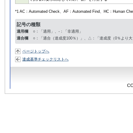
*1 AC：
Automated Check
、AF：
Automated Find
、HC：
Human Che
記号の種類
適用欄
○：「適用」、-：「非適用」
適合欄
○：「適合（達成度100％）」、△：「達成度（0％より大
ページトップへ
達成基準チェックリストへ
CO