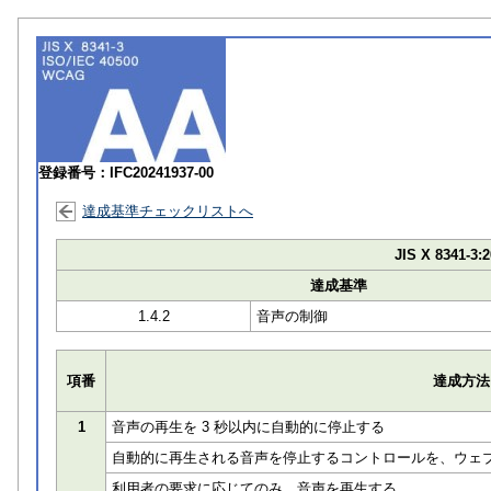
登録番号：IFC20241937-00
達成基準チェックリストへ
JIS X 8341-3:2
達成基準
1.4.2
音声の制御
項番
達成方法
1
音声の再生を 3 秒以内に自動的に停止する
自動的に再生される音声を停止するコントロールを、ウェ
利用者の要求に応じてのみ、音声を再生する