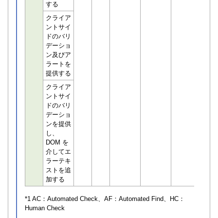
する
クライア
ントサイ
ドのバリ
デーショ
ン及びア
ラートを
提供する
クライア
ントサイ
ドのバリ
デーショ
ンを提供
し、
DOM を
介してエ
ラーテキ
ストを追
加する
*1 AC：
Automated Check
、AF：
Automated Find
、HC：
Human Check