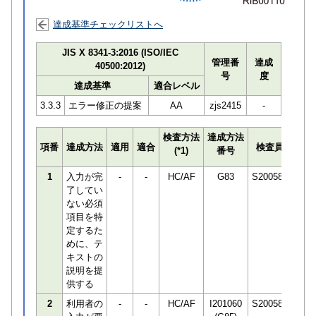
達成基準チェックリストへ
JIS X 8341-3:2016 (ISO/IEC
管理番
達成
40500:2012)
号
度
達成基準
適合レベル
3.3.3
エラー修正の提案
AA
zjs2415
-
検査方法
達成方法
プロ
項番
達成方法
適用
適合
検査員
(*1)
番号
検知
1
入力が完
-
-
HC/AF
G83
S200589
了してい
ない必須
項目を特
定するた
めに、テ
キストの
説明を提
供する
2
利用者の
-
-
HC/AF
I201060
S200589