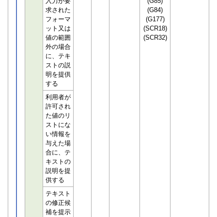
入力が要
(G85)
求された
(G84)
フォーマ
(G177)
ット又は
(SCR18)
値の範囲
(SCR32)
外の場合
に、テキ
ストの説
明を提供
する
利用者が
許可され
た値のリ
ストにな
い情報を
与えた場
合に、テ
キストの
説明を提
供する
テキスト
の修正候
補を提示