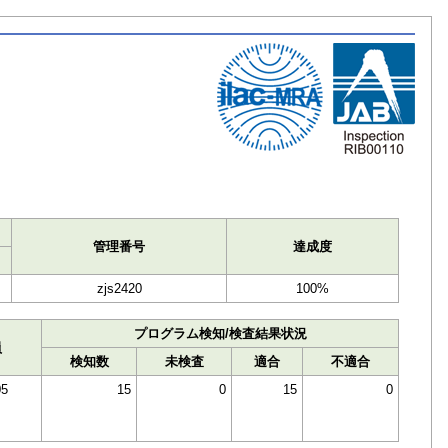
ト
管理番号
達成度
zjs2420
100%
プログラム検知/検査結果状況
員
検知数
未検査
適合
不適合
05
15
0
15
0