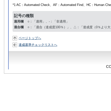
*1 AC：
Automated Check
、AF：
Automated Find
、HC：
Human Che
記号の種類
適用欄
○：「適用」、-：「非適用」
適合欄
○：「適合（達成度100％）」、△：「達成度（0％より大
ページトップへ
達成基準チェックリストへ
CO