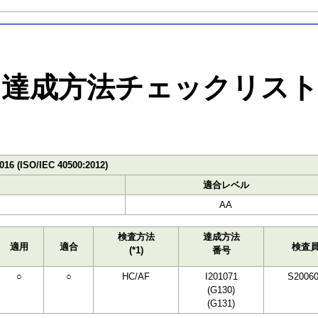
達成方法チェックリス
016 (ISO/IEC 40500:2012)
適合レベル
AA
検査方法
達成方法
適用
適合
検査
(*1)
番号
○
○
HC/AF
I201071
S2006
(G130)
(G131)