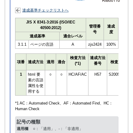
達成基準チェックリストへ
JIS X 8341-3:2016 (ISO/IEC
管理番
達成
40500:2012)
号
度
達成基準
適合レベル
3.1.1
ページの言語
A
zjs2424
100%
検査方法
達成方法
プ
項番
達成方法
適用
適合
検査員
(*1)
番号
検
1
html 要
○
○
HC/AF/AC
H57
S200589
素の言語
属性を使
用する
*1 AC：
Automated Check
、AF：
Automated Find
、HC：
Human Check
記号の種類
適用欄
○：「適用」、-：「非適用」