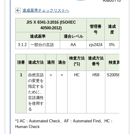
達成基準チェックリストへ
JIS X 8341-3:2016 (ISO/IEC
管理番
達成
40500:2012)
号
度
達成基準
適合レベル
3.1.2
一部分の言語
AA
zjs2424
0%
検査方法
達成方法
プロ
項番
達成方法
適用
適合
検査員
(*1)
番号
検知
1
自然言語
○
×
HC
H58
S200589
の変更を
指定する
ために、
言語属性
を使用す
る
*1 AC：
Automated Check
、AF：
Automated Find
、HC：
Human Check