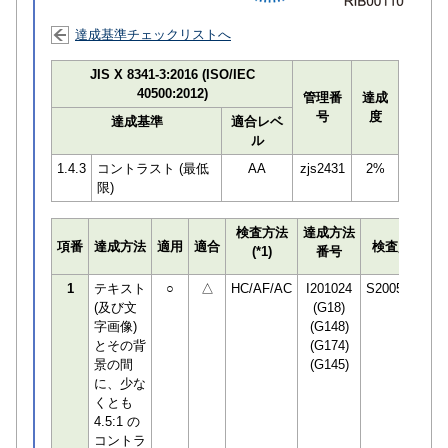
達成基準チェックリストへ
JIS X 8341-3:2016 (ISO/IEC
40500:2012)
管理番
達成
号
度
達成基準
適合レベ
ル
1.4.3
コントラスト (最低
AA
zjs2431
2%
限)
検査方法
達成方法
プ
項番
達成方法
適用
適合
検査員
(*1)
番号
検
1
テキスト
○
△
HC/AF/AC
I201024
S200590
(及び文
(G18)
字画像)
(G148)
とその背
(G174)
景の間
(G145)
に、少な
くとも
4.5:1 の
コントラ