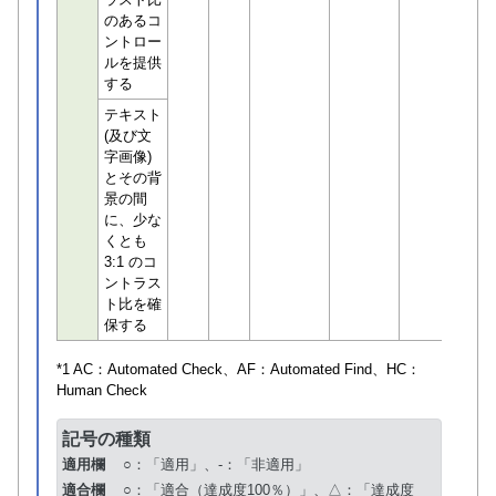
のあるコ
ントロー
ルを提供
する
テキスト
(及び文
字画像)
とその背
景の間
に、少な
くとも
3:1 のコ
ントラス
ト比を確
保する
*1 AC：
Automated Check
、AF：
Automated Find
、HC：
Human Check
記号の種類
適用欄
○：「適用」、-：「非適用」
適合欄
○：「適合（達成度100％）」、△：「達成度