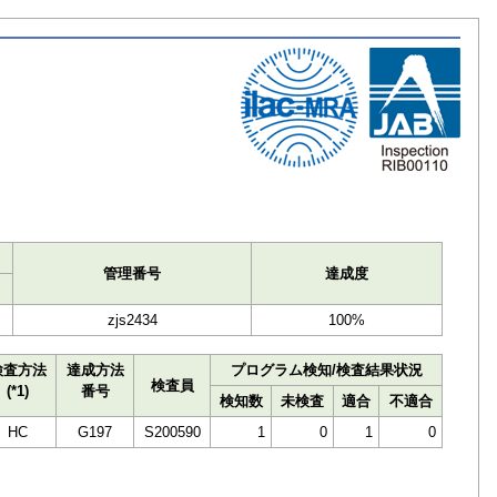
ト
管理番号
達成度
zjs2434
100%
検査方法
達成方法
プログラム検知/検査結果状況
検査員
(*1)
番号
検知数
未検査
適合
不適合
HC
G197
S200590
1
0
1
0