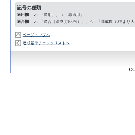
記号の種類
適用欄
○：「適用」、-：「非適用」
適合欄
○：「適合（達成度100％）」、△：「達成度（0％より大
ページトップへ
達成基準チェックリストへ
CO