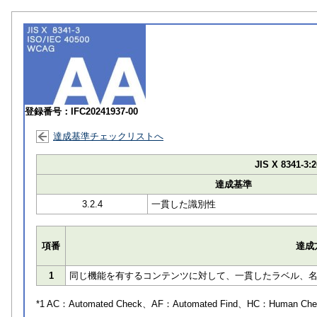
登録番号：IFC20241937-00
達成基準チェックリストへ
JIS X 8341-3:2
達成基準
3.2.4
一貫した識別性
項番
達成
1
同じ機能を有するコンテンツに対して、一貫したラベル、名前 
*1 AC：
Automated Check
、AF：
Automated Find
、HC：
Human Che