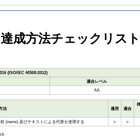
達成方法チェックリス
016 (ISO/IEC 40500:2012)
適合レベル
AA
方法
適用
適合
(name) 及びテキストによる代替を使用する
○
○
ck