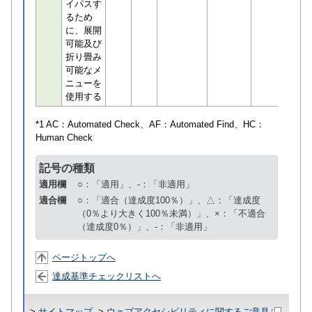
イパスす
るため
に、展開
可能及び
折り畳み
可能なメ
ニューを
使用する
*1 AC：
Automated Check
、AF：
Automated Find
、HC：
Human Check
記号の種類
適用欄
○：「適用」、-：「非適用」
適合欄
○：「適合（達成度100％）」、△：「達成度
（0％より大きく100％未満）」、×：「不適合
（達成度0％）」、-：「非適用」
ページトップへ
達成基準チェックリストへ
>
サイトマップ
>
ウェブアクセシビリティに関するご意見