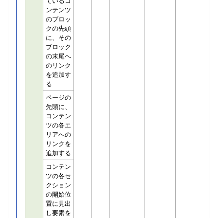
ているコ
ンテンツ
のブロッ
クの先頭
に、その
ブロック
の末尾へ
のリンク
を追加す
る
ページの
先頭に、
コンテン
ツの各エ
リアへの
リンクを
追加する
コンテン
ツの各セ
クション
の開始位
置に見出
し要素を