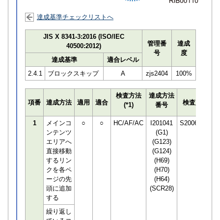
達成基準チェックリストへ
JIS X 8341-3:2016 (ISO/IEC
管理番
達成
40500:2012)
号
度
達成基準
適合レベル
2.4.1
ブロックスキップ
A
zjs2404
100%
検査方法
達成方法
プ
項番
達成方法
適用
適合
検査員
(*1)
番号
検
1
メインコ
○
○
HC/AF/AC
I201041
S200601
ンテンツ
(G1)
エリアへ
(G123)
直接移動
(G124)
するリン
(H69)
クを各ペ
(H70)
ージの先
(H64)
頭に追加
(SCR28)
する
繰り返し