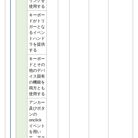
リンクを
使用する
キーボー
ドがトリ
ガーとな
るイベン
トハンド
ラを提供
する
キーボー
ドとその
他のデバ
イス固有
の機能を
両方とも
使用する
アンカー
及びボタ
ンの
onclick
イベント
を用い
て、アク