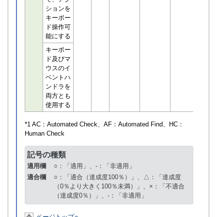
ションを
キーボー
ド操作可
能にする
キーボー
ド及びマ
ウスのイ
ベントハ
ンドラを
両方とも
使用する
*1 AC：
Automated Check
、AF：
Automated Find
、HC：
Human Check
記号の種類
適用欄
○：「適用」、-：「非適用」
適合欄
○：「適合（達成度100％）」、△：「達成度
（0％より大きく100％未満）」、×：「不適合
（達成度0％）」、-：「非適用」
ページトップへ