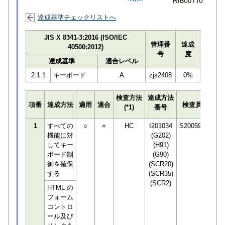
達成基準チェックリストへ
JIS X 8341-3:2016 (ISO/IEC
管理番
達成
40500:2012)
号
度
達成基準
適合レベル
2.1.1
キーボード
A
zjs2408
0%
検査方法
達成方法
プロ
項番
達成方法
適用
適合
検査員
(*1)
番号
検知
1
すべての
○
×
HC
I201034
S200590
機能に対
(G202)
してキー
(H91)
ボード制
(G90)
御を確保
(SCR20)
する
(SCR35)
(SCR2)
HTML の
フォーム
コントロ
ール及び