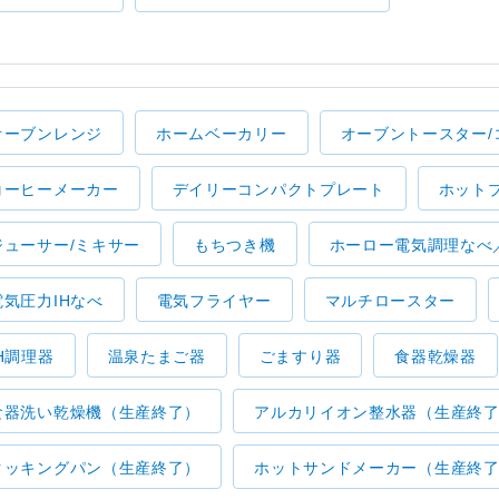
オーブンレンジ
ホームベーカリー
オーブントースター/
コーヒーメーカー
デイリーコンパクトプレート
ホット
ジューサー/ミキサー
もちつき機
ホーロー電気調理なべ
電気圧力IHなべ
電気フライヤー
マルチロースター
IH調理器
温泉たまご器
ごますり器
食器乾燥器
食器洗い乾燥機（生産終了）
アルカリイオン整水器（生産終
クッキングパン（生産終了）
ホットサンドメーカー（生産終