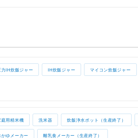
圧力IH炊飯ジャー
IH炊飯ジャー
マイコン炊飯ジャー
家庭用精米機
洗米器
炊飯浄水ポット（生産終了）
おかゆメーカー
離乳食メーカー（生産終了）