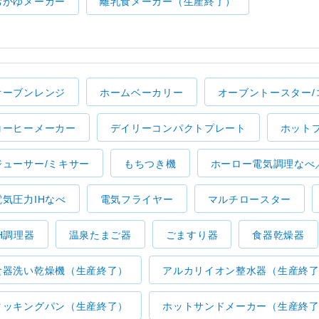
おかゆメーカー
離乳食メーカー（生産終了）
オーブンレンジ
ホームベーカリー
オーブントースター/
コーヒーメーカー
デイリーコンパクトプレート
ホット
ジューサー/ミキサー
もちつき機
ホーロー電気調理なべ
電気圧力IHなべ
電気フライヤー
マルチロースター
IH調理器
温泉たまご器
ごますり器
食器乾燥器
食器洗い乾燥機（生産終了）
アルカリイオン整水器（生産終
クッキングパン（生産終了）
ホットサンドメーカー（生産終