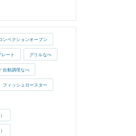
コンベクションオーブン
プレート
グリルなべ
／自動調理なべ
フィッシュロースター
了）
了）