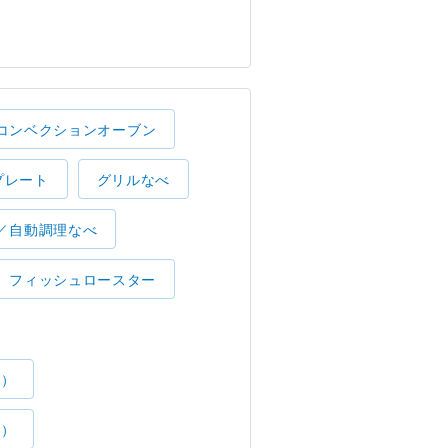
コンベクションオーブン
プレート
グリルなべ
／自動調理なべ
フィッシュロースター
了）
了）