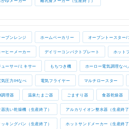
おかゆメーカー
離乳食メーカー（生産終了）
オーブンレンジ
ホームベーカリー
オーブントースター/
コーヒーメーカー
デイリーコンパクトプレート
ホット
ジューサー/ミキサー
もちつき機
ホーロー電気調理なべ
電気圧力IHなべ
電気フライヤー
マルチロースター
IH調理器
温泉たまご器
ごますり器
食器乾燥器
食器洗い乾燥機（生産終了）
アルカリイオン整水器（生産終
クッキングパン（生産終了）
ホットサンドメーカー（生産終