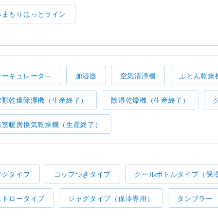
みまもりほっとライン
サーキュレータ－
加湿器
空気清浄機
ふとん乾燥
衣類乾燥除湿機（生産終了）
除湿乾燥機（生産終了）
浴室暖房換気乾燥機（生産終了）
マグタイプ
コップつきタイプ
クールボトルタイプ（保
ストロータイプ
ジャグタイプ（保冷専用）
タンブラー