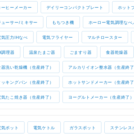
コーヒーメーカー
デイリーコンパクトプレート
ホット
ジューサー/ミキサー
もちつき機
ホーロー電気調理なべ
電気圧力IHなべ
電気フライヤー
マルチロースター
IH調理器
温泉たまご器
ごますり器
食器乾燥器
食器洗い乾燥機（生産終了）
アルカリイオン整水器（生産終
クッキングパン（生産終了）
ホットサンドメーカー（生産終
電気たこ焼き器（生産終了）
ヨーグルトメーカー（生産終了
電気ポット
電気ケトル
ガラスポット
ステンレス