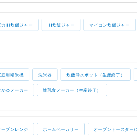
圧力IH炊飯ジャー
IH炊飯ジャー
マイコン炊飯ジャー
家庭用精米機
洗米器
炊飯浄水ポット（生産終了）
おかゆメーカー
離乳食メーカー（生産終了）
オーブンレンジ
ホームベーカリー
オーブントースター/