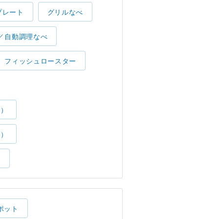
プレート
グリルなべ
／自動調理なべ
フィッシュロースター
了）
了）
）
ポット