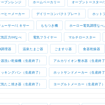
オーブンレンジ
ホームベーカリー
オーブントースター/
コーヒーメーカー
デイリーコンパクトプレート
ホット
ジューサー/ミキサー
もちつき機
ホーロー電気調理なべ
電気圧力IHなべ
電気フライヤー
マルチロースター
IH調理器
温泉たまご器
ごますり器
食器乾燥器
食器洗い乾燥機（生産終了）
アルカリイオン整水器（生産終
クッキングパン（生産終了）
ホットサンドメーカー（生産終
電気たこ焼き器（生産終了）
ヨーグルトメーカー（生産終了