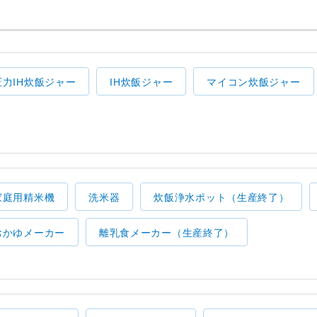
圧力IH炊飯ジャー
IH炊飯ジャー
マイコン炊飯ジャー
家庭用精米機
洗米器
炊飯浄水ポット（生産終了）
おかゆメーカー
離乳食メーカー（生産終了）