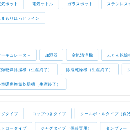
電気ポット
電気ケトル
ガラスポット
ステンレス
みまもりほっとライン
サーキュレータ－
加湿器
空気清浄機
ふとん乾燥
衣類乾燥除湿機（生産終了）
除湿乾燥機（生産終了）
浴室暖房換気乾燥機（生産終了）
マグタイプ
コップつきタイプ
クールボトルタイプ（保
ストロータイプ
ジャグタイプ（保冷専用）
タンブラー