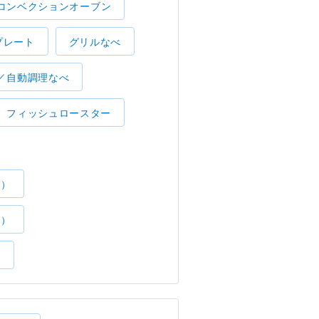
コンベクションオーブン
プレート
グリルなべ
／自動調理なべ
フィッシュロースター
了）
了）
）