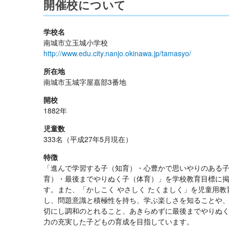
開催校について
学校名
南城市立玉城小学校
http://www.edu.city.nanjo.okinawa.jp/tamasyo/
所在地
南城市玉城字屋嘉部3番地
開校
1882年
児童数
333名（平成27年5月現在）
特徴
「進んで学習する子（知育）・心豊かで思いやりのある
育）・最後までやりぬく子（体育）」を学校教育目標に
す。また、「かしこく やさしく たくましく」を児童用教
し、問題意識と積極性を持ち、学ぶ楽しさを知ることや
切にし調和のとれること、あきらめずに最後までやりぬ
力の充実した子どもの育成を目指しています。