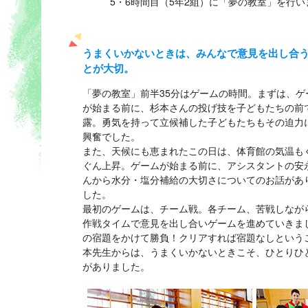
5・6時間目（5年2組）に「夢の教室」を行い
うまくいかないときは、みんなで意見を出し合
とが大切。
「夢の教室」前半35分はゲームの時間。まずは、ゲ
が始まる前に、杉本さんの投げ技を子どもたちの前
露。勇気を持って立候補した子どもたちもその迫力
興奮でした。
また、天候にも恵まれたこの日は、体育館の気温も
ぐん上昇。ゲームが始まる前に、アシスタントの安
んから水分・塩分補給の大切さについてのお話があ
した。
最初のゲームは、チーム戦。各チーム、苦戦しなが
作戦タイムで意見を出し合いゲームを進めていきま
の宿題をかけて勝負！クリアすれば宿題なしという
本先生からは、うまくいかないときこそ、ひとりひ
がありました。