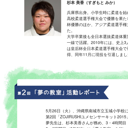
杉本 美香（すぎもと みか）
兵庫県出身。小学生時に柔道を始
高校柔道選手権大会で優勝を果た
杯優勝のほか、アジア柔道選手権大
た。
大学卒業後も全日本選抜柔道体重
一線で活躍。2010年には、史上
は皇后杯全日本柔道選手権大会で
得、同年11月に現役を引退しまし
5月26日（火）、沖縄県南城市立玉城小学校
第2回「ZOJIRUSHIユメセンサーキット20
夢先生は、杉本美香さんが務め、3・4時間目