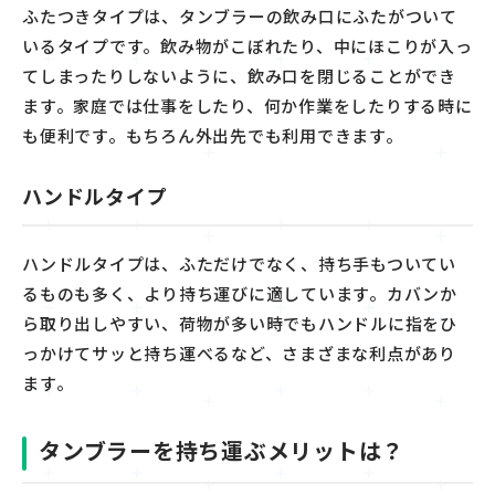
ふた
つきタイプは、
タンブラーの飲み口に
ふた
が
つ
いて
いるタイプです。飲み物がこぼれたり、中に
ほこり
が入っ
てしまったりしないように、飲み口を閉じることができ
ます。家庭
で
は
仕事をしたり
、何か作業をしたりする時に
も便利です。
もちろん外出先でも利用できます。
ハンドルタイプ
ハンドル
タイプは、
ふた
だけでなく、持ち手も
つ
いて
い
るものも多く
、より持ち運びに適しています。カバン
か
ら
取り出しやすい、
荷物が多い時でもハンドル
に指をひ
っかけてサッと持ち運べるなど、さまざまな利点があり
ます。
タンブラーを持ち運ぶメリットは？