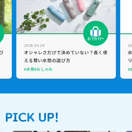
おでかけ+
2026.04.24
20
び
オシャレさだけで決めていない？長く使
える賢い水筒の選び方
#水筒
#おしゃれ
#