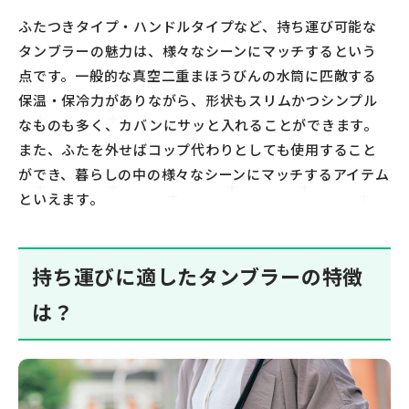
ふた
つきタイプ・
ハンドル
タイプなど、持ち運び可能な
タンブラーの魅力は、
様々なシーンにマッチする
という
点です。
一般的な真空二重まほうびんの水筒
に匹敵する
保温・保冷力がありながら、形状もスリム
かつ
シンプル
なものも多く
、カバンにサッと入れることができます。
また、
ふた
を外
せば
コップ代わりとしても使用すること
ができ
、
暮らしの中の様々なシーンにマッチするアイテム
といえます。
持ち運びに適したタンブラーの特徴
は？