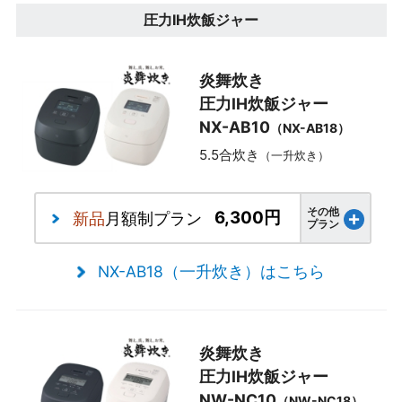
圧力IH炊飯ジャー
炎舞炊き
圧力IH炊飯ジャー
NX-AB10
（NX-AB18）
5.5合炊き
（一升炊き）
その他
6,300円
新品
月額制プラン
プラン
NX-AB18（一升炊き）はこちら
炎舞炊き
圧力IH炊飯ジャー
NW-NC10
（NW-NC18）