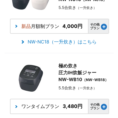
5.5合炊き
（一升炊き）
その他
4,000円
新品
月額制プラン
プラン
NW-NC18（一升炊き）はこちら
極め炊き
圧力IH炊飯ジャー
NW-WB10
（NW-WB18）
5.5合炊き
（一升炊き）
その他
3,480円
ワンタイム
プラン
プラン