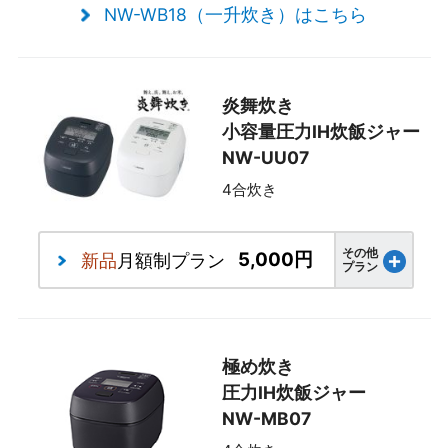
NW-WB18（一升炊き）はこちら
炎舞炊き
小容量圧力IH炊飯ジャー
NW-UU07
4合炊き
その他
5,000円
新品
月額制プラン
プラン
極め炊き
圧力IH炊飯ジャー
NW-MB07