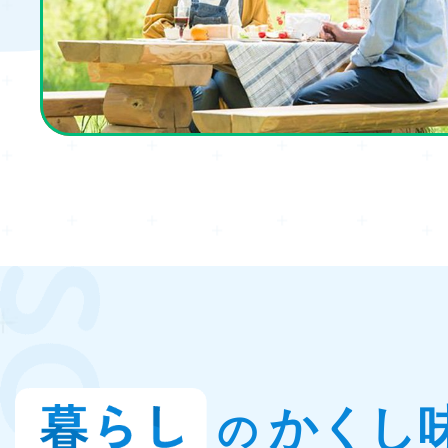
かくし
の