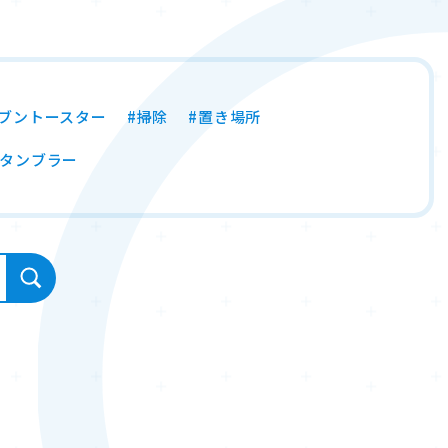
ーブントースター
#掃除
#置き場所
#タンブラー
検索