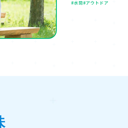
#水筒
#アウトドア
味