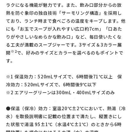
ラクになる機能が魅力です。また、飲み口部分からの放
熱を防ぐ象印の独自技術「サーモリング構造」を採用し
ており、ランチ時まで食べごろの温度をキープします。他
にも「お玉でスープが入れやすい広口約
7cm
」
「口あた
りがやさしいなめらかな飲み口」など、毎日使いたくな
る工夫が満載のスープジャーです。
3
サイズ＆3カラー展
※2
開
で、好みのサイズとカラーを選べるのもポイントで
す。
※1
保温効力：
520mL
サイズで、
6
時間後
71℃
以上 保
冷効力：
520mL
サイズで、
6
時間後
9℃
以下
※2 エアリーグリーンは
300mL
・
400mL
サイズのみ
●保温（保冷）効力：室温20℃±2℃において、熱湯（冷
水）を取扱説明書に記載の位置まで満たし、縦置きにし
た状態で湯温 95±1℃（水温4℃±1℃）のときから6時