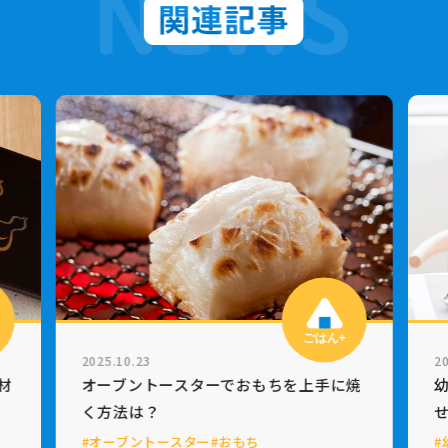
ごはん+
2025.08.27
20
焼
幼児食はいつからはじめる？成長に合わ
せた食べ方や調理のポイントとは？
#幼児食
#いつから
#