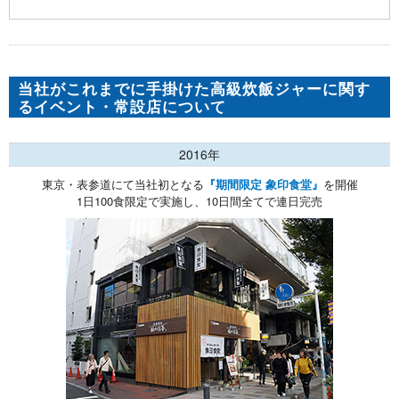
当社がこれまでに手掛けた高級炊飯ジャーに関す
るイベント・常設店について
2016年
東京・表参道にて当社初となる
『期間限定 象印食堂』
を開催
1日100食限定で実施し、10日間全てで連日完売