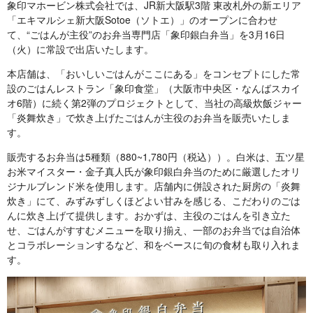
象印マホービン株式会社では、JR新大阪駅3階 東改札外の新エリア
「エキマルシェ新大阪Sotoe（ソトエ）」のオープンに合わせ
て、“ごはんが主役”のお弁当専門店「象印銀白弁当」を3月16日
（火）に常設で出店いたします。
本店舗は、「おいしいごはんがここにある」をコンセプトにした常
設のごはんレストラン「象印食堂」（大阪市中央区・なんばスカイ
オ6階）に続く第2弾のプロジェクトとして、当社の高級炊飯ジャー
「炎舞炊き」で炊き上げたごはんが主役のお弁当を販売いたしま
す。
販売するお弁当は5種類（880~1,780円（税込））。白米は、五ツ星
お米マイスター・金子真人氏が象印銀白弁当のために厳選したオリ
ジナルブレンド米を使用します。店舗内に併設された厨房の「炎舞
炊き」にて、みずみずしくほどよい甘みを感じる、こだわりのごは
んに炊き上げて提供します。おかずは、主役のごはんを引き立た
せ、ごはんがすすむメニューを取り揃え、一部のお弁当では自治体
とコラボレーションするなど、和をベースに旬の食材も取り入れま
す。