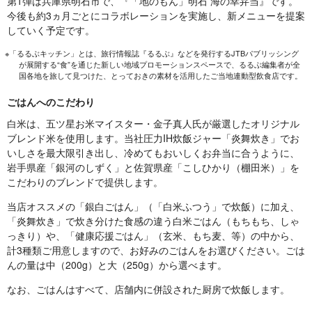
第1弾は兵庫県明石市で、『「地のもん」明石 海の幸弁当』です。
今後も約3ヵ月ごとにコラボレーションを実施し、新メニューを提案
していく予定です。
※「るるぶキッチン」とは、旅行情報誌『るるぶ』などを発行するJTBパブリッシング
が展開する“食”を通じた新しい地域プロモーションスペースで、るるぶ編集者が全
国各地を旅して見つけた、とっておきの素材を活用したご当地連動型飲食店です。
ごはんへのこだわり
白米は、五ツ星お米マイスター・金子真人氏が厳選したオリジナル
ブレンド米を使用します。当社圧力IH炊飯ジャー「炎舞炊き」でお
いしさを最大限引き出し、冷めてもおいしくお弁当に合うように、
岩手県産「銀河のしずく」と佐賀県産「こしひかり（棚田米）」を
こだわりのブレンドで提供します。
当店オススメの「銀白ごはん」（「白米ふつう」で炊飯）に加え、
「炎舞炊き」で炊き分けた食感の違う白米ごはん（もちもち、しゃ
っきり）や、「健康応援ごはん」（玄米、もち麦、等）の中から、
計3種類ご用意しますので、お好みのごはんをお選びください。ごは
んの量は中（200g）と大（250g）から選べます。
なお、ごはんはすべて、店舗内に併設された厨房で炊飯します。