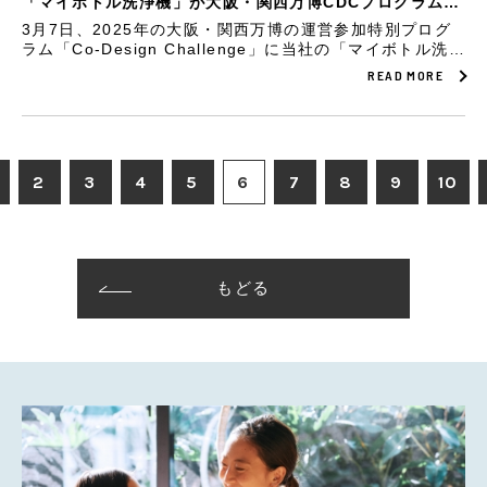
「マイボトル洗浄機」が大阪・関西万博CDCプログラムに
選抜されました
3月7日、2025年の大阪・関西万博の運営参加特別プログ
ラム「Co-Design Challenge」に当社の「マイボトル洗浄
機」が選定されました。
READ MORE
2
3
4
5
6
7
8
9
10
もどる