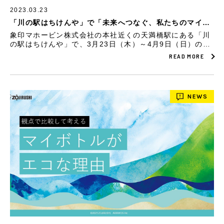
2023.03.23
「川の駅はちけんや」で「未来へつなぐ、私たちのマイボ
トル」展を実施
象印マホービン株式会社の本社近くの天満橋駅にある「川
の駅はちけんや」で、3月23日（木）～4月9日（日）の期
間中、「未来へつなぐ、私たちのマイボトル」展を実施し
READ MORE
ています。
NEWS