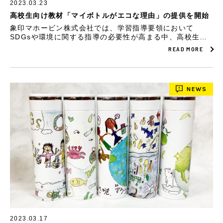
2023.03.23
高校生向け教材「マイボトルがエコな理由」の提供を開始
象印マホービン株式会社では、学習指導要領において
SDGsや環境に関する指導の必要性が高まる中、高校生向
けに開発した、日常からサステナブル活動に取り組むきっ
READ MORE
かけになることを目指した教材「マイボトルがエコな理
由」の無償提供を開始しました。
NEWS
2023.03.17