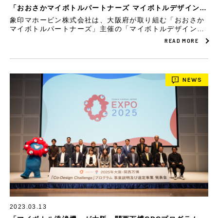
「おおさかマイボトルパートナーズ マイボトルデザインコ
ンテスト2022」の象印賞5点が決定
象印マホービン株式会社は、大阪府が取り組む「おおさか
マイボトルパートナーズ」主催の「マイボトルデザインコ
ンテスト2022」に協賛しました。応募されたたくさんの作
READ MORE
品の中から入賞作品が決定し、「象印賞」5点も発表され
ました。
NEWS
2023.03.13