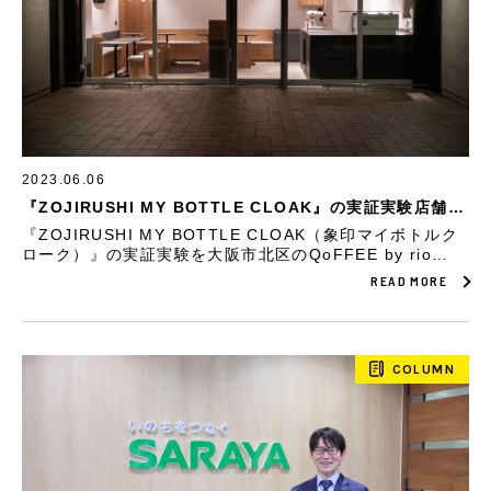
2023.06.06
『ZOJIRUSHI MY BOTTLE CLOAK』の実証実験店舗を
拡大
『ZOJIRUSHI MY BOTTLE CLOAK（象印マイボトルク
ローク）』の実証実験を大阪市北区のQoFFEE by rio
coffee、兵庫県芦屋市のRIO COFFEE 芦屋本店にて実施
READ MORE
します。
COLUMN