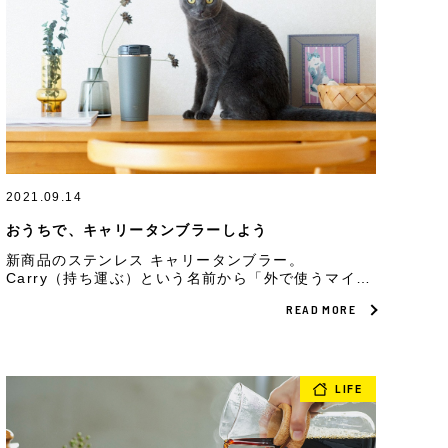
2021.09.14
おうちで、キャリータンブラーしよう
新商品のステンレス キャリータンブラー。
Carry（持ち運ぶ）という名前から「外で使うマイボ
トル」と想像していませんか？ 実は、おうちの中で
READ MORE
も（もちろん外でも）大活躍する工夫が詰まっていま
す。
LIFE