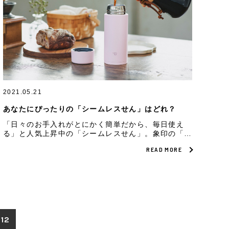
2021.05.21
あなたにぴったりの「シームレスせん」はどれ？
「日々のお手入れがとにかく簡単だから、毎日使え
る」と人気上昇中の「シームレスせん」。象印の「シ
ームレスせん」ボトルは、2つのタイプから選べま
READ MORE
す。あなたにぴったりの1本が、毎日をもっとずっと
快適にしてくれますように。
12