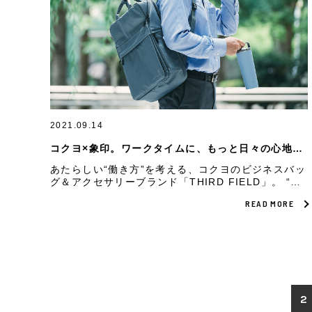
2021.09.14
コクヨ×象印。ワークタイムに、もっと日々の心地よ
さを
あたらしい“働き方”を考える、コクヨのビジネスバッ
グ＆アクセサリーブランド「THIRD FIELD」。 “日
常生活発想”で心地よい暮らしを提案する、象印の新
READ MORE
商品「ステンレス キャリータンブラー」。 共通項
は、気分とパフォーマンスが同時に高まる、心地よい
ワークタイムへの想いでした。
2