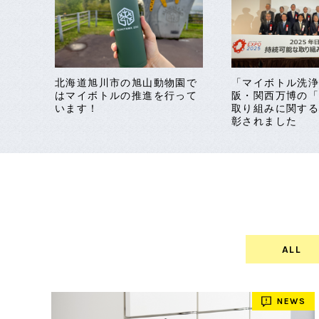
北海道旭川市の旭山動物園で
「マイボトル洗浄
はマイボトルの推進を行って
阪・関西万博の
います！
取り組みに関す
彰されました
ALL
NEWS