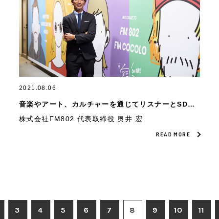
2021.08.06
音楽やアート、カルチャーを通じてリスナーとSDGs
を共有する。 放送局の枠を超えたFM802の挑戦。
株式会社FM802 代表取締役 奥井 宏
READ MORE
3
4
5
6
7
8
9
10
11