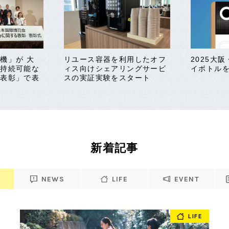
機」が 大
リユース容器を利用したオフ
2025大
「持続可能な
ィス向けシェアリングサービ
イボトル
る表彰」で表
スの実証実験をスタート
新着記事
NEWS
LIFE
EVENT
LIFE