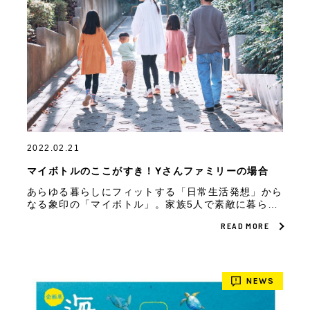
2022.02.21
マイボトルのここがすき！Yさんファミリーの場合
あらゆる暮らしにフィットする「日常生活発想」から
なる象印の「マイボトル」。家族5人で素敵に暮らす
ご家族にマイボトルのすきなところをお聞きしたら、
READ MORE
子どもから大人まで真似したい使い方がたくさんあり
ました。
NEWS