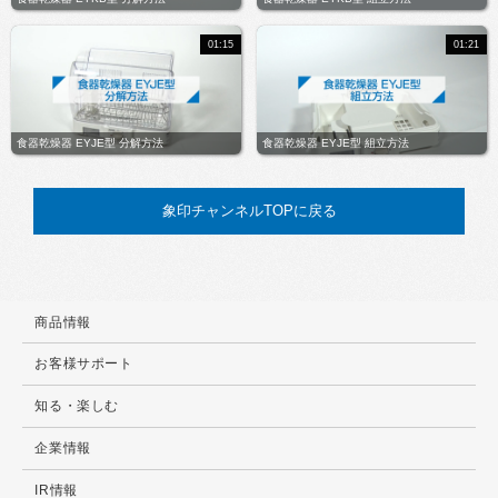
01:15
01:21
食器乾燥器 EYJE型 分解方法
食器乾燥器 EYJE型 組立方法
象印チャンネルTOPに戻る
商品情報
お客様サポート
知る・楽しむ
企業情報
IR情報