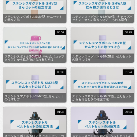
ステンレスマグボトルSMV型_せんセット
ステンレスマグボトルSMWA型_キャップパ
の組立方法
ッキン、せんの取りつけ方（もれる場合）
00:57
00:29
ステンレスボトルSCMC型_中せん（コップ
ステンレスマグボトルSMZB型_せんセット
タイプ）から飲み物がもれるときは
の取りつけ方
00:30
01:24
ステンレスマグボトルSMZB型_せんセット
ステンレスマグボトルSMZB型_せんセット
のはずし方
からもれるときの確認方法
01:33
00:34
ステンレスボトル SDHA型 ベルトセットの
ステンレスボトルSDHA型_ベルトセットの