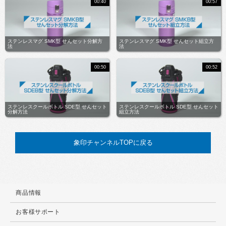
00:40
00:57
ステンレスマグ SMK型 せんセット分解方
ステンレスマグ SMK型 せんセット組立方
法
法
00:50
00:52
ステンレスクールボトル SDE型 せんセット
ステンレスクールボトル SDE型 せんセット
分解方法
組立方法
象印チャンネルTOPに戻る
商品情報
お客様サポート