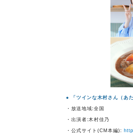
「ツインな木村さん（あたた
・放送地域:全国
・出演者:木村佳乃
・公式サイト(CM本編):
htt