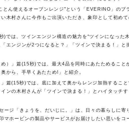
ことん使えるオーブンレンジ”という「EVERINO」の
い木村さんに今作もご出演いただき、象印として初めての
。
0秒)では、ツインエンジン構造の魅力を“ツインになった
に「エンジンが2つになると？」「ツインで決まる！」と
め）」篇(15秒)では、最大4品を同時にあたためること
奥から、手早くあたため!」と紹介。
」篇(15秒)では、底に加えて奥からレンジ加熱するこ
ツインの木村さんが「ツインで決まる！」とハイタッチす
ッセージ「きょうを、だいじに。」は、日々の暮らしに寄
象印マホービンの製品やサービスがお届けしたい思いをコ