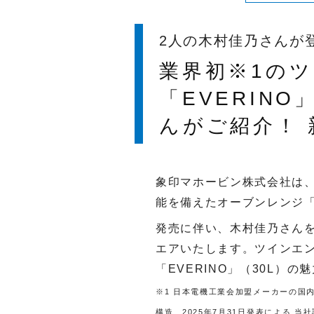
2人の木村佳乃さんが
業界初※1の
「EVERIN
んがご紹介！ 
象印マホービン株式会社は
能を備えたオーブンレンジ「E
発売に伴い、木村佳乃さんを起
エアいたします。ツインエ
「EVERINO」（30L
※1 日本電機工業会加盟メーカーの国
構造 2025年7月31日発表による 当