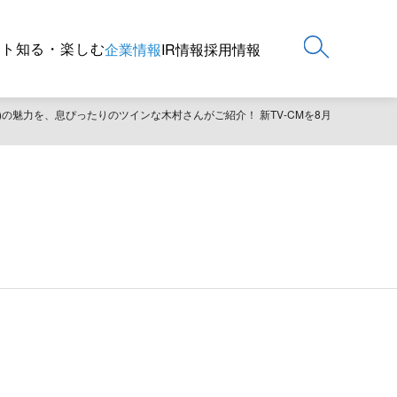
ート
知る・楽しむ
企業情報
IR情報
採用情報
)の魅力を、息ぴったりのツインな木村さんがご紹介！ 新TV-CMを8月