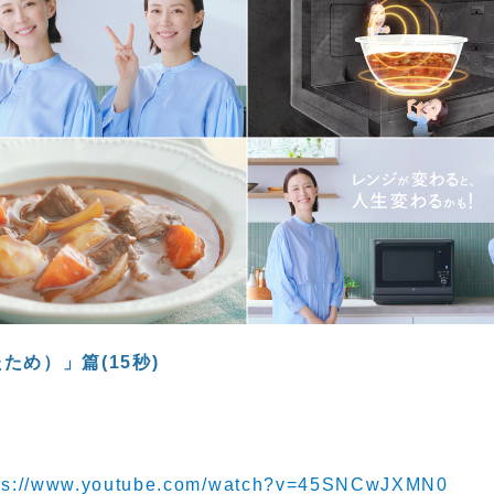
め）」篇(15秒)
ps://www.youtube.com/watch?v=45SNCwJXMN0