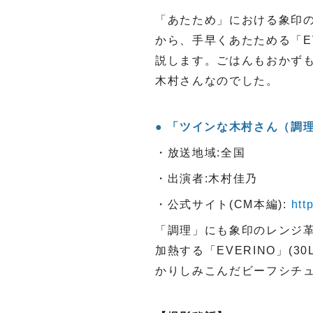
「あたため」における象印
から、手早くあたためる「E
説します。ごはんもおかず
木村さんなのでした。
「ツインな木村さん（調理）
・放送地域:全国
・出演者:木村佳乃
・公式サイト(CM本編):
htt
「調理」にも象印のレンジ
加熱する「EVERINO」
かりしみこんだビーフシチ