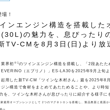
登場！
ツインエンジン構造を搭載した
O」(30L)の魅力を、息ぴった
新TV-CMを8月3日(日)より
※
1
、業界初
のツインエンジン構造を搭載し、「2段あたた
VERINO（エブリノ）」ES-LA30を2025年9月上
用した新TV-CM「ツインな木村さん」篇を2025年8月
ンジン構造で食材をまとめてあたためることや、より時短
）の魅力を、ツインな木村さんが息ぴったりに紹介する様子
内家庭用オーブンレンジとして
2
つのマグネトロンを搭載し、製品奥面と底面か
社調べ