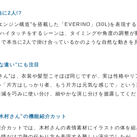
に2人!?
エンジン構造”を搭載した「EVERINO」(30L)を表現
たりハイタッチをするシーンは、タイミングや角度の調整
るで本当に2人で掛け合っているかのような自然な動きを
な違い”にも注目
さん”は、衣装や髪型こそほぼ同じですが、実は性格やリ
の「片方はしっかり者、もう片方は元気な感じで」という
加減を巧みに使い分け、細やかな演じ分けを披露してくだ
木村さん”の機能紹介カット
介カットでは、木村さんの表情素材にイラストの体を組み
表情だけで熱の伝わり方を表現する難しい演出でしたが、