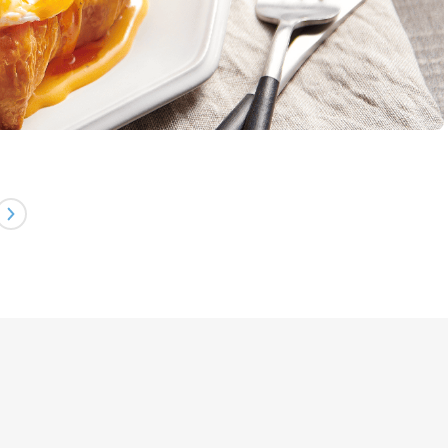
2
/
2