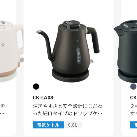
CK-LA08
CK
量を
注ぎやすさと安全設計にこだわ
２
電気
った細口タイプのドリップケト
す
ル。
た
電気ケトル
0.8L