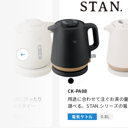
CK-PA08
旅館の客室にぴったり
用途に合わせて注ぐお湯の
Wの消費電力タイ
選べる。STAN.シリーズの
スト＋5ヵ国語表記
ケトル。
ル
0.8L
電気ケトル
0.8L
クガイド付き。