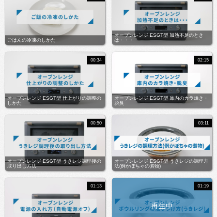
オーブンレンジ ESGT型 加熱不足のとき
ごはんの冷凍のしかた
は・・・
00:34
02:15
オーブンレンジ ESGT型 仕上がりの調整の
オーブンレンジ ESGT型 庫内のカラ焼き・
しかた
脱臭
00:50
03:11
オーブンレンジ ESGT型 うきレジ調理後の
オーブンレンジ ESGT型 うきレジの調理方
取り出し方法
法(例かぼちゃの煮物)
01:13
01:19