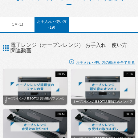
お手入れ・使い方
CM (1)
(19)
電子レンジ（オーブンレンジ） お手入れ・使い方
関連動画
お手入れ・使い方の動画を全て見る
00:15
01:36
オーブンレンジ ESGT型 調理後のファンの
音
オーブンレンジ ESGT型 報知音のオンオフ
00:44
00:59