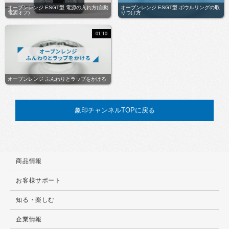
オーブンレンジ ESGT型 電源の入れ方(自動
オーブンレンジ ESGT型 ボウルリングの取
電源オフ)
りつけ方
01:10
オーブンレンジ ふんわりとラップをかける
象印チャンネルTOPに戻る
商品情報
お客様サポート
知る・楽しむ
企業情報