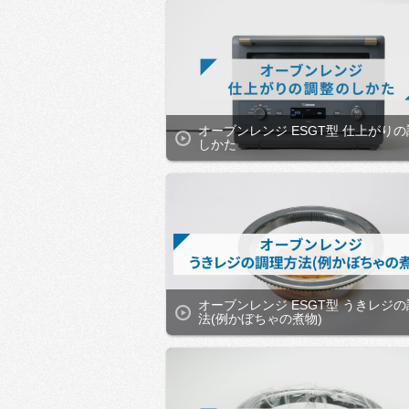
オーブンレンジ ESGT型 仕上がり
しかた
オーブンレンジ ESGT型 うきレジ
法(例かぼちゃの煮物)