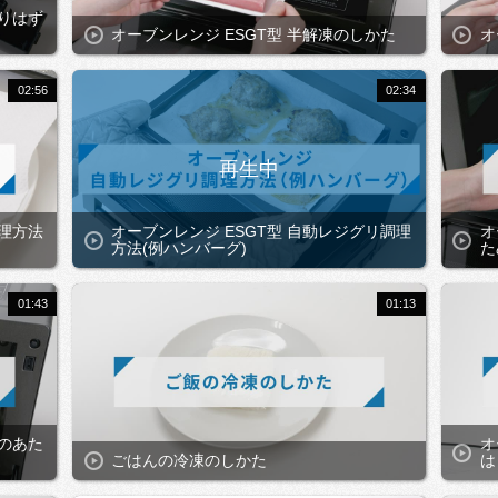
取りはず
オーブンレンジ ESGT型 半解凍のしかた
オ
02:56
02:34
調理方法
オーブンレンジ ESGT型 自動レジグリ調理
オ
方法(例ハンバーグ)
た
01:43
01:13
んのあた
オ
ごはんの冷凍のしかた
は