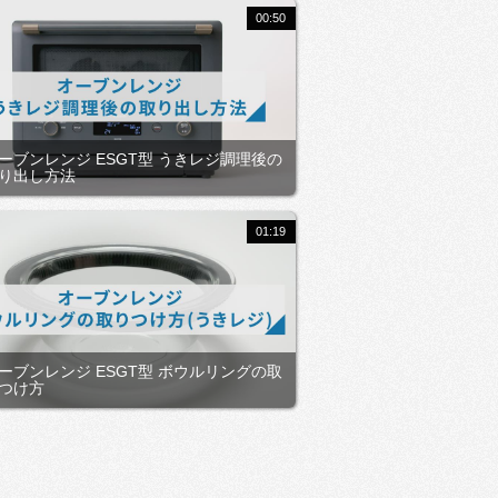
00:50
ーブンレンジ ESGT型 うきレジ調理後の
り出し方法
01:19
ーブンレンジ ESGT型 ボウルリングの取
つけ方