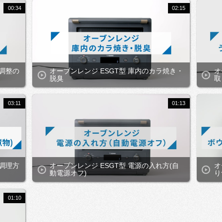
00:34
02:15
の調整の
オーブンレンジ ESGT型 庫内のカラ焼き・
オ
脱臭
取
03:11
01:13
の調理方
オーブンレンジ ESGT型 電源の入れ方(自
オ
動電源オフ)
り
01:10