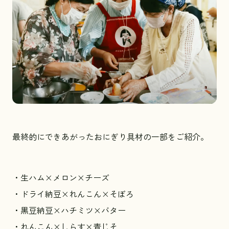
最終的にできあがったおにぎり具材の一部をご紹介。
・生ハム×メロン×チーズ
・ドライ納豆×れんこん×そぼろ
・黒豆納豆×ハチミツ×バター
・れんこん×しらす×青じそ