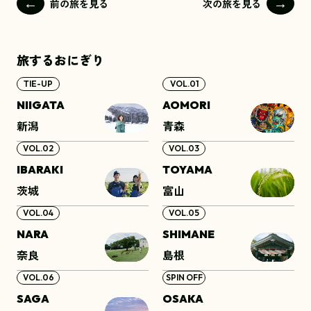
前の旅を見る
次の旅を見る
旅するおにぎり
TIE-UP
VOL.01
NIIGATA
AOMORI
新潟
青森
VOL.02
VOL.03
IBARAKI
TOYAMA
茨城
富山
VOL.04
VOL.05
NARA
SHIMANE
奈良
島根
VOL.06
SPIN OFF
SAGA
OSAKA