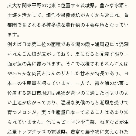
広大な関東平野の北東に位置する茨城県。豊かな水源と
土壌を活かして、畑作や果樹栽培が古くから営まれ、首
都圏で食される多種多様な農作物の主要産地となってい
ます。
例えば日本第二位の面積である湖の霞ヶ浦周辺には泥深
いれんこん畑が広がっており、夏になると見渡す限り一
面が蓮の葉に覆われます。そこで収穫されるれんこんは
やわらかな肉質とほんのりとした甘みが特長であり、日
本一の生産量を誇っています。一方で、霞ケ浦の北東に
位置する鉾田市周辺は果物が育つのに適した水はけのよ
い土地が広がっており、温暖な気候のもと潮風を受けて
育つメロンが、実は生産量日本一であることはあまり知
られていません。他にもピーマンや白菜、ねぎなどが生
産量トップクラスの茨城県。豊富な農作物に支えられた