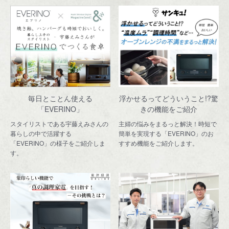
毎日とことん使える
浮かせるってどういうこと!?
驚
「EVERINO」
きの機能をご紹介
スタイリストである宇藤えみさんの
主婦の悩みをまるっと解決！時短で
暮らしの中で活躍する
簡単を実現する「EVERINO」のお
「EVERINO」の様子をご紹介しま
すすめ機能をご紹介します。
す。