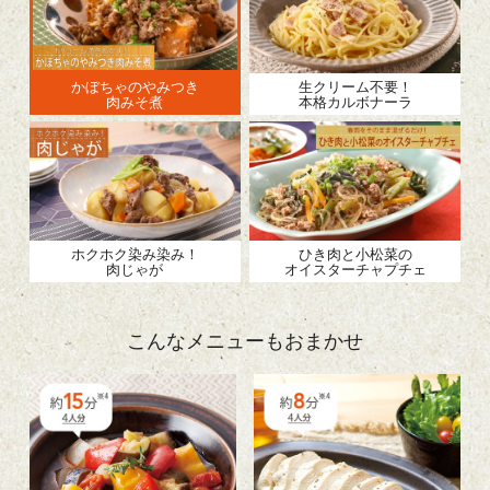
かぼちゃのやみつき
生クリーム不要！
肉みそ煮
本格カルボナーラ
ホクホク染み染み！
ひき肉と小松菜の
肉じゃが
オイスターチャプチェ
こんなメニューもおまかせ