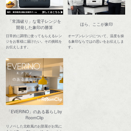
「常識破り」な電子レンジを
ほら、ここが象印
開発した象印の勝算
日常的に調理に使ってもらえるレン
オーブンレンジについて、温度を操
ジをお客様に届けたい。その挑戦を
る象印ならではの思いをお伝えしま
お伝えします。
す。
「EVERINO」のある暮らし
by
RoomClip
リノベした北欧風のお部屋がお気に