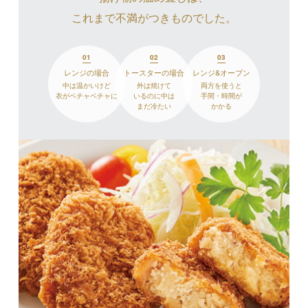
これまで不満がつきものでした。
01
02
03
レンジの場合
トースターの場合
レンジ&オーブン
中は温かいけど
外は焼けて
両方を使うと
衣がベチャベチャに
いるのに中は
手間・時間が
まだ冷たい
かかる