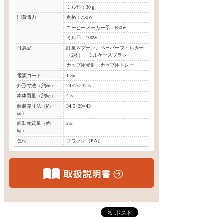
ミル部：30ｇ
消費電力
定格：750W
コーヒーメーカー部：650W
ミル部：100W
付属品
計量スプーン、ペーパーフィルター
（2枚）、ミルケースブラシ
カップ用受皿、カップ用トレー
電源コード
1.3m
外形寸法（約㎝）
24×25×37.5
本体質量（約㎏）
4.5
個装箱寸法（約
34.5×29×43
㎝）
個装箱質量（約
5.5
㎏）
色柄
ブラック（BA）