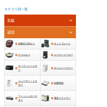
カテゴリ別一覧
炊飯
調理
自動圧力IHなべ
ホットプレート
グリルなべ
コーヒーメーカー
オーブントースタ
ホームベーカリー
ー
ジューサー／ミキ
IH調理器
サー
フィッシュロース
電気フライヤー
ター