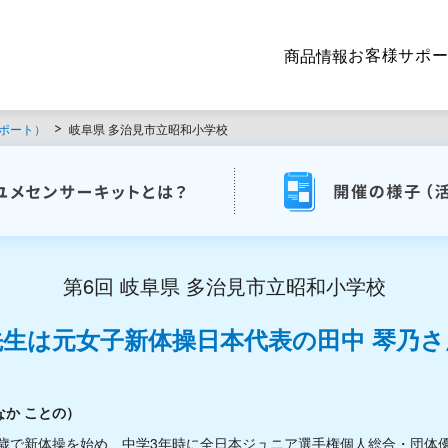
お客様サポ
商品情報
ポート）
岐阜県 多治見市立昭和小学校
第6回 岐阜県 多治見市立昭和小学校
先生は元女子新体操日本代表の
田中 琴乃
なか ことの）
5歳で新体操を始め、中学3年時に全日本ジュニア選手権個人総合・団体