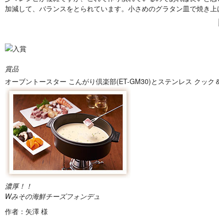
加減して、バランスをとられています。小さめのグラタン皿で焼き上
賞品
オーブントースター こんがり倶楽部(ET-GM30)とステンレス クック＆フ
濃厚！！
Wみその海鮮チーズフォンデュ
作者：矢澤 様