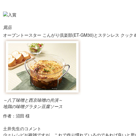
賞品
オーブントースター こんがり倶楽部(ET-GM30)とステンレス クック＆フ
～八丁味噌と西京味噌の共演～
地鶏の味噌グラタン豆腐ソース
作者：沼田 様
土井先生のコメント
少々レシピが複雑ですが、これで作り慣れているのであれば良いと思