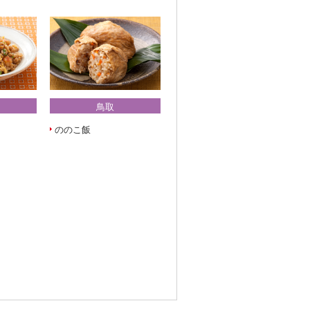
鳥取
ののこ飯