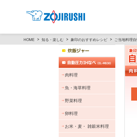
HOME
知る・楽しむ
象印のおすすめレシピ
ご当地料理自
肉料理
魚・海草料理
野菜料理
卵料理
お米・麦・
雑穀米料理