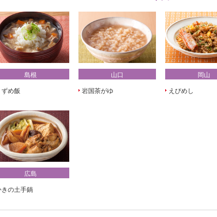
島根
山口
岡山
うずめ飯
岩国茶がゆ
えびめし
広島
かきの土手鍋