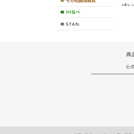
※本レ
商
公