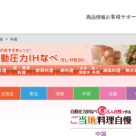
お客様サポ
商品情報
慢
中国
北海道
東北
関東
中部
近畿