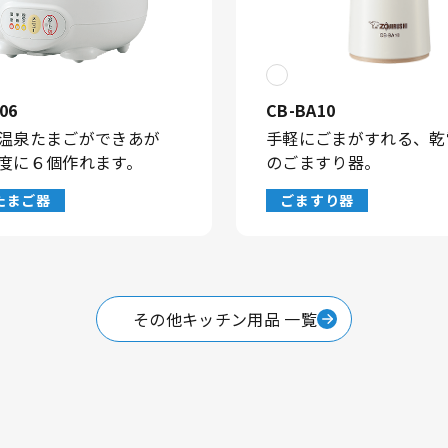
06
CB-BA10
温泉たまごができあが
手軽にごまがすれる、乾
度に６個作れます。
のごますり器。
たまご器
ごますり器
その他キッチン用品 一覧