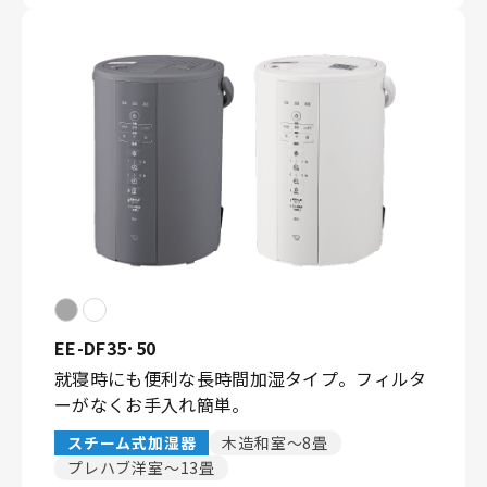
EE-DF35･50
就寝時にも便利な長時間加湿タイプ。フィルタ
ーがなくお手入れ簡単。
スチーム式加湿器
木造和室〜8畳
プレハブ洋室〜13畳