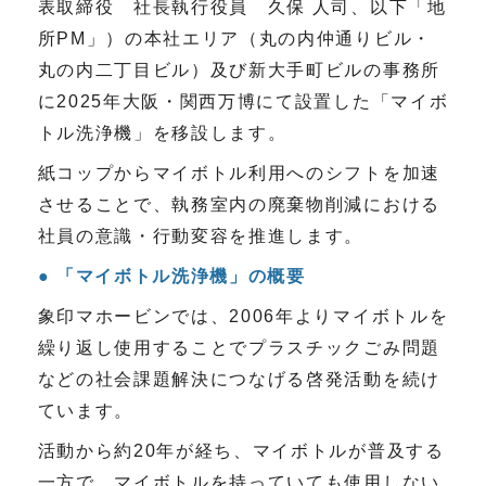
表取締役 社長執行役員 久保 人司、以下「地
所PM」）の本社エリア（丸の内仲通りビル・
丸の内二丁目ビル）及び新大手町ビルの事務所
に2025年大阪・関西万博にて設置した「マイボ
トル洗浄機」を移設します。
紙コップからマイボトル利用へのシフトを加速
させることで、執務室内の廃棄物削減における
社員の意識・行動変容を推進します。
「マイボトル洗浄機」の概要
象印マホービンでは、2006年よりマイボトルを
繰り返し使用することでプラスチックごみ問題
などの社会課題解決につなげる啓発活動を続け
ています。
活動から約
20
年が経ち、マイボトルが普及する
一方で、マイボトルを持っていても使用しない