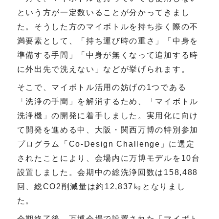
という方が一定数いることが分かってきまし
た。そうした方のマイボトルを持ち歩く際の不
満要素として、「持ち運び時の重さ」「中身を
準備する手間」「中身が無くなって追加する時
に外出先で洗えない」などが挙げられます。
そこで、マイボトル活用の妨げの
1
つである
「洗浄の手間」を解消するため、「マイボトル
洗浄機」の開発に着手しました。実用化に向け
て開発を進める中、大阪・関西万博の特別参加
プログラム「
Co-Design Challenge
」に選定
されたことにより、会場内に万博モデルを
10
台
設置しました。会期中の総洗浄回数は
158,488
回、総
CO2
削減量は約
12,837
㎏となりまし
た。
会期終了後、万博会場で設置された「マイボト