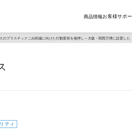
お客様サポ
商品情報
スのプラスチックごみ削減に向けた行動変容を後押し～大阪・関西万博に設置した
ス
リティ