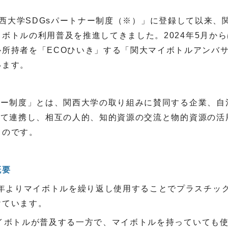
西大学
SDGs
パートナー制度（
※
）」に登録して以来、
イボトルの利用普及を推進してきました。
2024
年
5
月から
ル所持者を「
ECO
ひいき」する「関大マイボトルアンバ
います。
ナー制度」とは、関西大学の取り組みに賛同する企業、自
して連携し、相互の人的、知的資源の交流と物的資源の活
ものです。
概要
6年よりマイボトルを繰り返し使用することでプラスチッ
けています。
イボトルが普及する一方で、マイボトルを持っていても