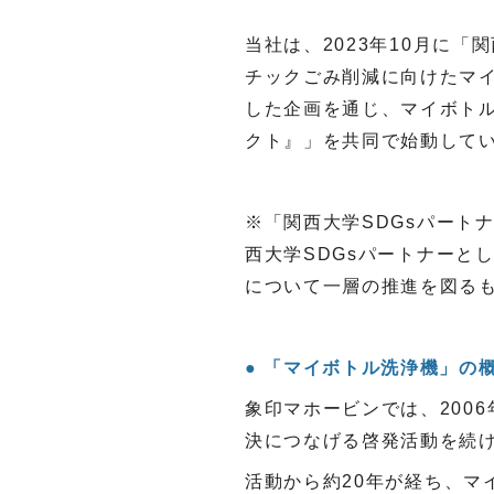
当社は、
2023
年
10
月に「関
チックごみ削減に向けたマ
した企画を通じ、マイボト
クト』」を共同で始動して
※「関西大学
SDGs
パート
西大学
SDGs
パートナーと
について一層の推進を図る
「マイボトル洗浄機」の
象印マホービンでは、200
決につなげる啓発活動を続
活動から約
20
年が経ち、マ