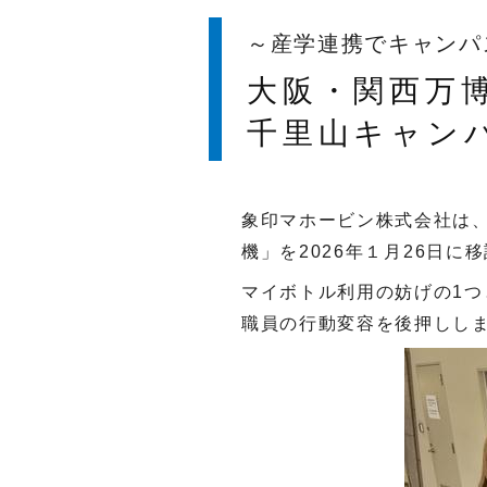
～産学連携でキャンパ
大阪・関西万
千里山キャン
象印マホービン株式会社は
機」を
2026
年１月
26
日に移
マイボトル利用の妨げの
1
つ
職員の行動変容を後押しし