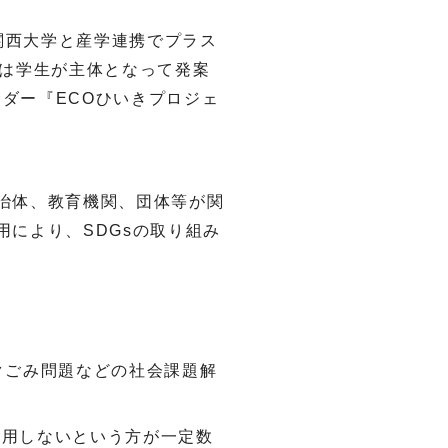
関西大学と産学連携でプラス
は学生が主体となって発案
サダー『
ECO
ひいきプロジェ
治体、教育機関、団体等が関
用により、
SDGs
の取り組み
クごみ問題などの社会課題解
使用しないという方が一定数