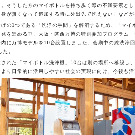
た。そうした方のマイボトルを持ち歩く際の不満要素とし
中身が無くなって追加する時に外出先で洗えない」などが
妨げの
1
つである「洗浄の手間」を解消するため、「マイ
開発を進める中、大阪・関西万博の特別参加プログラム「
場内に万博モデルを
10
台設置しました。会期中の総洗浄
した。
置された「マイボトル洗浄機」
10
台は別の場所へ移設し
をより日常的に活用しやすい社会の実現に向け、今後も活