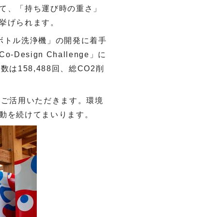
て、「持ち運び時の重さ」
挙げられます。
ボトル洗浄機」の開発に着手
Co-Design Challenge
」に
回数は
158,488
回、総
CO2
削
、ご活用いただきます。環境
動を続けてまいります。