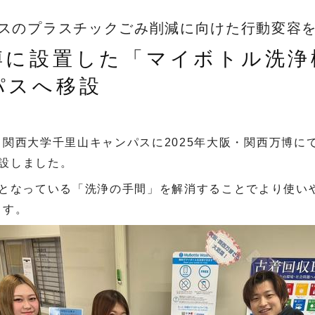
スのプラスチックごみ削減に向けた行動変容
博に設置した「マイボトル洗浄
パスへ移設
、関西大学千里山キャンパスに
2025
年大阪・関西万博に
設しました。
となっている「洗浄の手間」を解消することでより使い
ます。