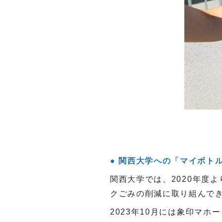
関西大学への「マイボト
関西大学では、
2020
年度よ
クごみの削減に取り組んで
2023年
10
月には象印マホー