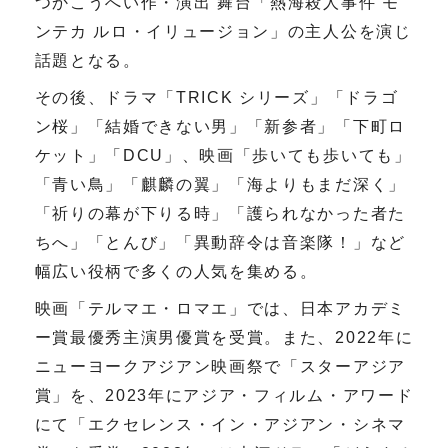
つかこうへい作・演出 舞台「熱海殺人事件 モ
ンテカ ルロ・イリュージョン」の主人公を演じ
話題となる。
その後、ドラマ「TRICK シリーズ」「ドラゴ
ン桜」「結婚できない男」「新参者」「下町ロ
ケット」「DCU」、映画「歩いても歩いても」
「青い鳥」「麒麟の翼」「海よりもまだ深く」
「祈りの幕が下りる時」「護られなかった者た
ちへ」「とんび」「異動辞令は音楽隊！」など
幅広い役柄で多くの人気を集める。
映画「テルマエ・ロマエ」では、日本アカデミ
ー賞最優秀主演男優賞を受賞。また、2022年に
ニューヨークアジアン映画祭で「スターアジア
賞」を、2023年にアジア・フィルム・アワード
にて「エクセレンス・イン・アジアン・シネマ