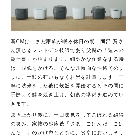
新
CM
は、まだ家族が眠る休日の朝、阿部 寛さ
ん演じるレントゲン技師であり父親の「週末の
朝仕事」が始まります。細やかな作業をする時
は、眼鏡をかける。そんな几帳面な性格そのま
まに、一粒の狂いもなくお米を計量します。丁
寧に洗米をした後に炊飯を開始するとその間に
手際よく鮭を焼き上げ、朝食の準備を進めてい
きます。
炊き上がり後に、一口味見をしてこぼれる納得
の笑み。家族の起床後「さあ、ごはんだ、ごは
んだ。」のかけ声とともに、食卓においしそう