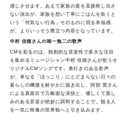
感じさせます。あえて家族の姿を直接映し出さ
ない演出が、家族を想い丁寧にごはんを炊くと
いう「何気ない行為」そのものに宿る幸福感
が、よりいっそう際立つ内容となっています。
中村 佳穂さんの唯一無二の歌声
CM
を彩るのは、独創的な音楽性で多大な注目
を集めるミュージシャン中村 佳穂さんが歌うオ
リジナル
CM
ソングです。奥行きのある歌声
が、単なる「ほっこり」にとどまらない日々の
暮らしの機微を鮮やかに描き出し、阿部 寛さん
による真面目で几帳面な演技と、優しくて親し
みのある音楽が絶妙に調和することで、観る人
を一気に映像の世界観へと引き込みます。