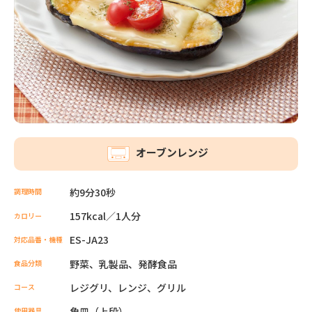
オーブンレンジ
約9分30秒
調理時間
157kcal／1人分
カロリー
ES-JA23
対応品番・機種
野菜、乳製品、発酵食品
食品分類
レジグリ、レンジ、グリル
コース
角皿（上段）
使用器具