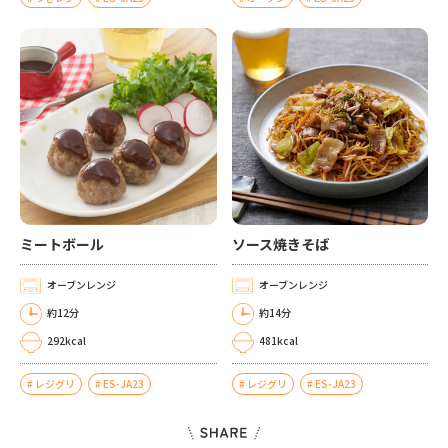
ミートボール
ソース焼きそば
オーブンレンジ
オーブンレンジ
約12分
約14分
292kcal
481kcal
レジグリ
ES-JA23
レジグリ
ES-JA23