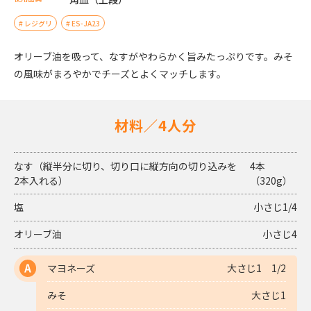
レジグリ
ES-JA23
オリーブ油を吸って、なすがやわらかく旨みたっぷりです。みそ
の風味がまろやかでチーズとよくマッチします。
材料／4人分
なす（縦半分に切り、切り口に縦方向の切り込みを
4本
2本入れる）
（320g）
塩
小さじ1/4
オリーブ油
小さじ4
マヨネーズ
大さじ1 1/2
A
みそ
大さじ1