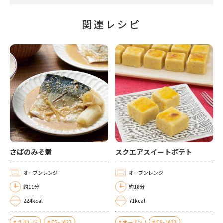
関連レシピ
さばのみそ煮
スクエアスイートポテト
オーブンレンジ
オーブンレンジ
約11分
約18分
224kcal
71kcal
うきレジ
ES-JA23
オーブン
ES-JA23