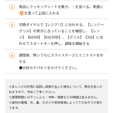
角皿にクッキングシートを敷き、
1
を並べる。表面に
A
を塗って上段に入れる
切換ダイヤルで【レジグリ】に合わせる。【レンジ→
グリル】の表示に合っていることを確認し、【レン
ジ】【600W】【6分30秒】、【グリル】【3分】に合
わせてスタートキーを押し、調理を開始する
調理後、熱いうちにスライスチーズとミニトマトをの
せる
●お好みでパセリをかけてください。
※本レシピの利用に起因し損害が生じた場合について、責任を負いか
ねますので、予めご了承ください。
※調理時間には下ごしらえ・予熱・発酵などの時間は含みません。
※食材の種類、形、量、大きさや使用環境によってできあがりが変わ
ります。