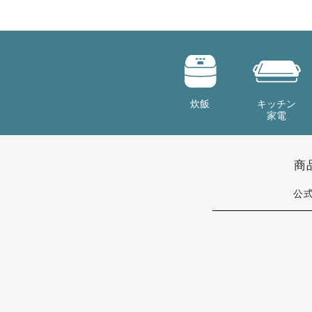
炊飯
キッチン
家電
商
公