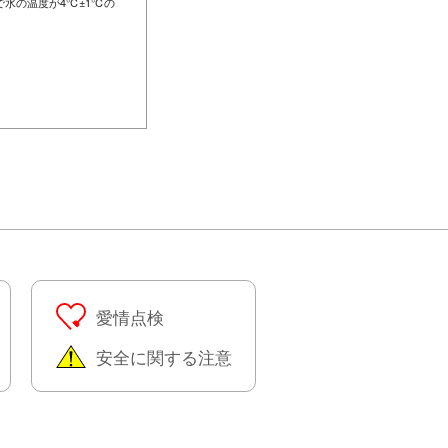
水の温度が4℃±1℃の
愛情点検
安全に関する注意