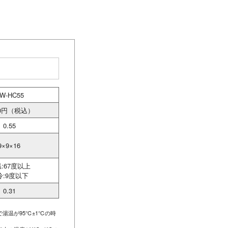
W-HC55
50円（税込）
0.55
9×9×16
:67度以上
冷:9度以下
0.31
湯温が95℃±1℃の時