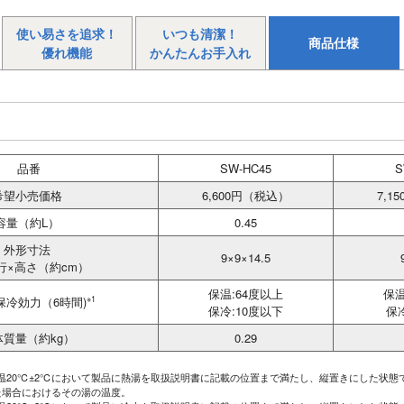
使い易さを追求！
いつも清潔！
商品仕様
優れ機能
かんたんお手入れ
品番
SW-HC45
S
希望小売価格
6,600円（税込）
7,1
容量（約L）
0.45
外形寸法
9×9×14.5
行×高さ（約cm）
保温:64度以上
保温
保冷効力（6時間)
※1
保冷:10度以下
保
体質量（約kg）
0.29
温20℃±2℃において製品に熱湯を取扱説明書に記載の位置まで満たし、縦置きにした状態で
た場合におけるその湯の温度。