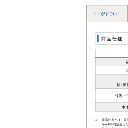
ココがすごい！
商品仕様
幅×奥
保温・
本
※1
保温効力とは、室
から6時間放置し