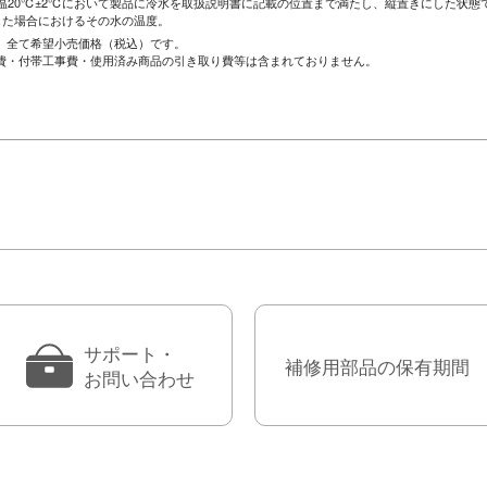
温20℃±2℃において製品に冷水を取扱説明書に記載の位置まで満たし、縦置きにした状態で
した場合におけるその水の温度。
、全て希望小売価格（税込）です。
費・付帯工事費・使用済み商品の引き取り費等は含まれておりません。
サポート・
補修用部品の保有期間
お問い合わせ