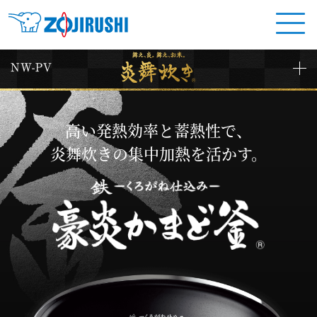
高い発熱効率と蓄熱性で、
炎舞炊きの集中加熱を活かす。
鉄―くろがね