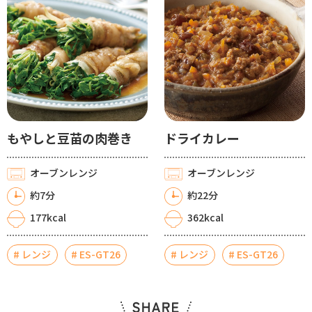
もやしと豆苗の肉巻き
ドライカレー
オーブンレンジ
オーブンレンジ
約7分
約22分
177kcal
362kcal
レンジ
ES-GT26
レンジ
ES-GT26