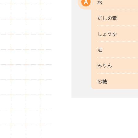
水
A
だしの素
しょうゆ
酒
みりん
砂糖