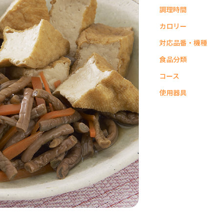
調理時間
カロリー
対応品番・機種
食品分類
コース
使用器具