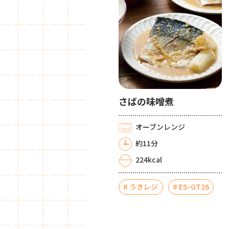
さばの味噌煮
オーブンレンジ
約11分
224kcal
うきレジ
ES-GT26