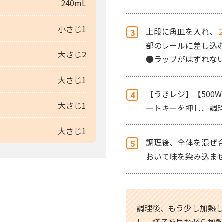
240mL
小さじ1
上段に角皿を入れ、
部のレールに差し込
大さじ2
●ラップがはずれな
大さじ1
【うきレジ】【500
大さじ1
ートキーを押し、調
大さじ1
調理後、全体を混ぜ
おいて味を染み込ま
調理後、もう少し加熱
し、様子を見ながら加