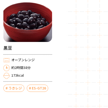
黒豆
オーブンレンジ
約2時間38分
173kcal
うきレジ
ES-GT26