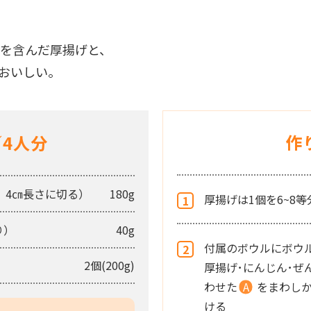
を含んだ厚揚げと、
おいしい。
作
4人分
、4㎝長さに切る）
180g
厚揚げは1個を6~8
り）
40g
付属のボウルにボウ
2個(200g)
厚揚げ･にんじん･ぜ
わせた
A
をまわしか
ける