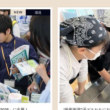
環境
025」に出展！
“地産地消”“子どもたち