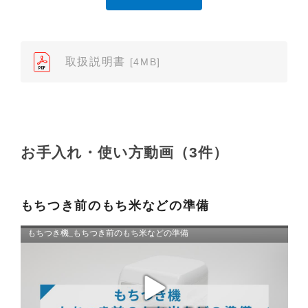
（2）本サイトでは、データ提供が可能な取扱説明書
のみ掲載しております。ご希望の製品の取扱説明書
が見当たらなかった場合は、製品をお買い上げの販
売店、また弊社「お客様ご相談センター」まで、ご
取扱説明書
[4MB]
依頼いただきますようお願いします（※）。ただ
し、製品自体の生産中止などの理由により、当該製
品の取扱説明書をご提供できない場合がありますの
で、あらかじめご了承ください。
（3）本サイトに掲載されている取扱説明書の対象機
お手入れ・使い方動画（3件）
種が、生産中止などの理由でご購入できない場合も
ありますので、あらかじめご了承ください。
（※）みまもりほっとラインサービスでご使用され
もちつき前のもち米などの準備
ている専用の製品（レンタル品）につきましては、
弊社「
みまもりほっとライン相談窓口
」に直接お問
い合わせくださいますようお願いします。
２．取扱説明書の内容について
製品の仕様変更などで、取扱説明書の内容は変更さ