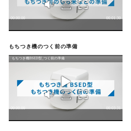
れる場合があります。本サイトに掲載されている取
扱説明書の内容が、製品に同梱されている取扱説明
書の内容と異なる場合がありますので、あらかじめ
ご了承ください。
３．安全上のご注意
「使用上のご注意」や「安全上のご注意」など安全
もちつき機のつく前の準備
に関する注意事項は、取扱説明書作成時点での法的
基準や業界基準に拠った内容になっております。製
品に関する安全に関する注意についてのご質問等に
つきましては、弊社「
お客様ご相談センター
」に直
接お問い合わせくださいますようお願いします
（※）。
（※）みまもりほっとラインサービスでご使用され
ている専用の製品（レンタル品）につきましては、
弊社「
みまもりほっとライン相談窓口
」に直接お問
い合わせくださいますようお願いします。
４．本サービスに係わる損害の免責