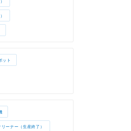
了）
了）
）
ポット
機
クリーナー（生産終了）