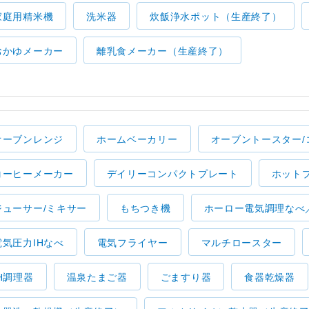
家庭用精米機
洗米器
炊飯浄水ポット（生産終了）
おかゆメーカー
離乳食メーカー（生産終了）
オーブンレンジ
ホームベーカリー
オーブントースター/
コーヒーメーカー
デイリーコンパクトプレート
ホット
ジューサー/ミキサー
もちつき機
ホーロー電気調理なべ
電気圧力IHなべ
電気フライヤー
マルチロースター
IH調理器
温泉たまご器
ごますり器
食器乾燥器