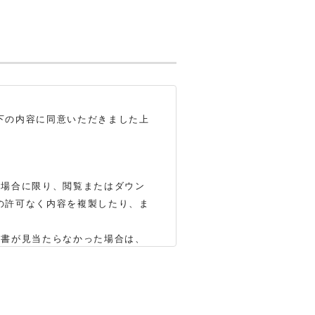
下の内容に同意いただきました上
る場合に限り、閲覧またはダウン
の許可なく内容を複製したり、ま
明書が見当たらなかった場合は、
いします（※）。ただし、製品自
かじめご了承ください。
合もありますので、あらかじめご