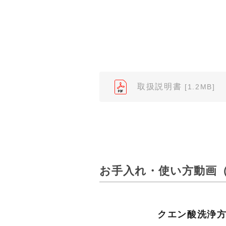
（※）みまもりほっとラインサ
みまもりほっとライン相談窓口
２．取扱説明書の内容について
製品の仕様変更などで、取扱説
されている取扱説明書の内容と
取扱説明書
[1.2MB]
３．安全上のご注意
「使用上のご注意」や「安全上
なっております。製品に関する
わせくださいますようお願いし
（※）みまもりほっとラインサ
お手入れ・使い方動画（
みまもりほっとライン相談窓口
４．本サービスに係わる損害の
本サイトに情報を掲載する際に
クエン酸洗浄
はありません。あらかじめご了