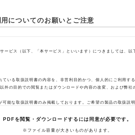
利用についてのお願いとご注意
ドサービス（以下、「本サービス」といいます）につきましては、以
れている取扱説明書の内容を、非営利目的かつ、個人的にご利用す
れ以外の目的での閲覧またはダウンロードや内容の改変、および弊社
。
が可能な取扱説明書のみ掲載しております。ご希望の製品の取扱説
た弊社「お客様ご相談センター」まで、ご依頼いただきますようお願
、当該製品の取扱説明書をご提供できない場合がありますので、あら
PDFを閲覧・ダウンロードするには
同意が必要です。
取扱説明書の対象機種が、生産中止などの理由でご購入できない場
※ファイル容量が大きいものがあります。