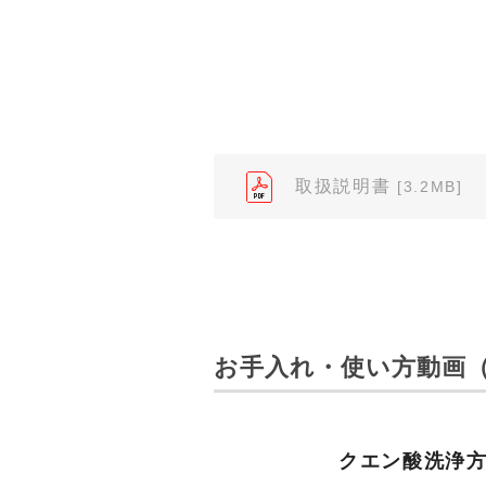
（※）みまもりほっとラインサ
みまもりほっとライン相談窓口
２．取扱説明書の内容について
製品の仕様変更などで、取扱説
されている取扱説明書の内容と
取扱説明書
[3.2MB]
３．安全上のご注意
「使用上のご注意」や「安全上
なっております。製品に関する
わせくださいますようお願いし
（※）みまもりほっとラインサ
お手入れ・使い方動画（
みまもりほっとライン相談窓口
４．本サービスに係わる損害の
本サイトに情報を掲載する際に
クエン酸洗浄
はありません。あらかじめご了