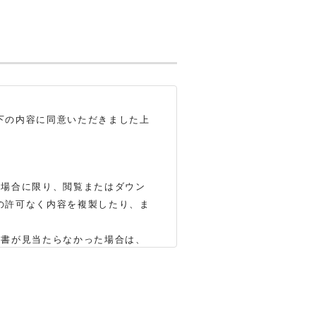
下の内容に同意いただきました上
る場合に限り、閲覧またはダウン
の許可なく内容を複製したり、ま
明書が見当たらなかった場合は、
いします（※）。ただし、製品自
かじめご了承ください。
合もありますので、あらかじめご