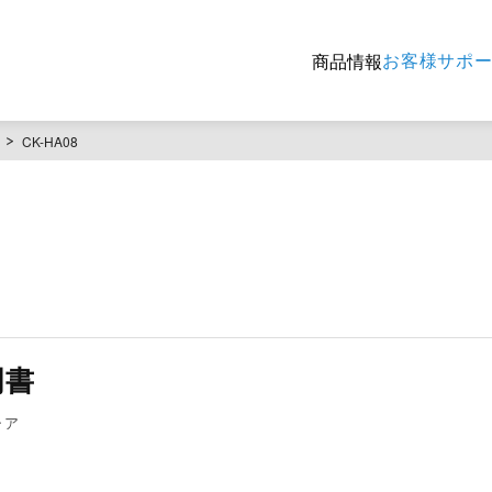
お客様サポ
商品情報
CK-HA08
）
明書
シア