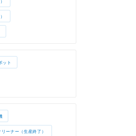
了）
了）
）
ポット
機
クリーナー（生産終了）