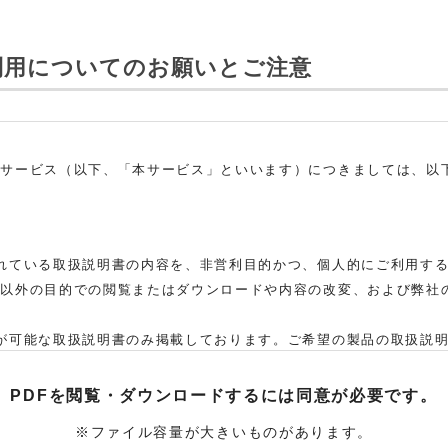
利用についてのお願いとご注意
ドサービス（以下、「本サービス」といいます）につきましては、以
れている取扱説明書の内容を、非営利目的かつ、個人的にご利用す
れ以外の目的での閲覧またはダウンロードや内容の改変、および弊社
。
が可能な取扱説明書のみ掲載しております。ご希望の製品の取扱説
た弊社「お客様ご相談センター」まで、ご依頼いただきますようお願
、当該製品の取扱説明書をご提供できない場合がありますので、あら
PDFを閲覧・ダウンロードするには
同意が必要です。
取扱説明書の対象機種が、生産中止などの理由でご購入できない場
※ファイル容量が大きいものがあります。