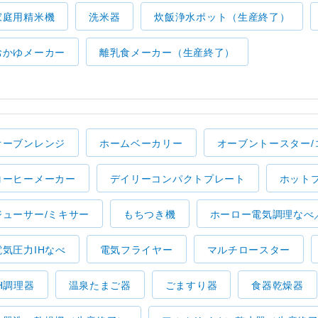
家庭用精米機
洗米器
炊飯浄水ポット（生産終了）
おかゆメーカー
離乳食メーカー（生産終了）
オーブンレンジ
ホームベーカリー
オーブントースター/
コーヒーメーカー
デイリーコンパクトプレート
ホット
ジューサー/ミキサー
もちつき機
ホーロー電気調理なべ
電気圧力IHなべ
電気フライヤー
マルチロースター
IH調理器
温泉たまご器
ごますり器
食器乾燥器